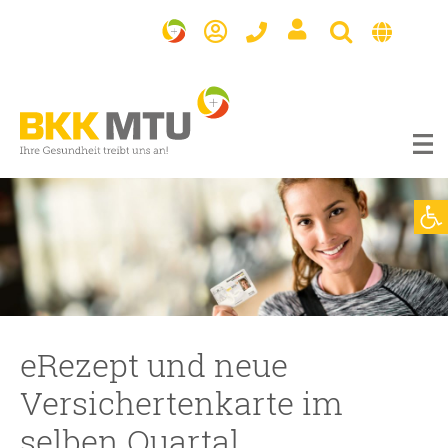
BKK
MTU
Werkzeugl
eRezept und neue
Versichertenkarte im
selben Quartal