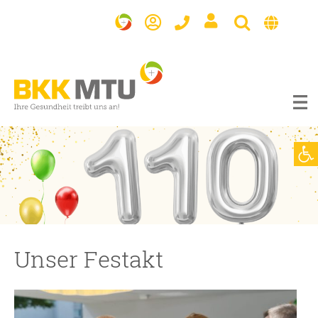
BKK
MTU
Werkzeugl
Unser Festakt