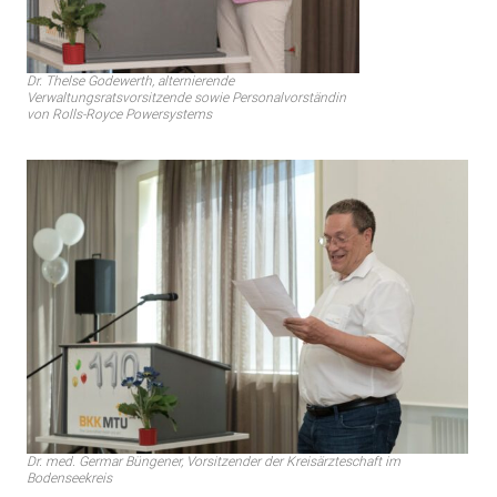
Dr. Thelse Godewerth, alternierende
Verwaltungsratsvorsitzende sowie Personalvorständin
von Rolls-Royce Powersystems
Dr. med. Germar Büngener, Vorsitzender der Kreisärzteschaft im
Bodenseekreis