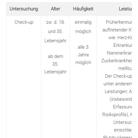
Untersuchung
Alter
Häufigkeit
Leistung
Check-up
zw. d. 18.
einmalig
Früherkennung 
auftretender Kran
und 35.
möglich
wie: Herz-Kreis
Lebensjahr
Erkrankunge
alle 3
Nierenerkranku
Jahre
ab dem
Zuckerkrankheit (
möglich
35.
mellitus).
Lebensjahr
Der Check-up u
unter anderem f
Leistungen: An
(insbesondere
Erfassung d
Risikoprofils), Kör
Untersuchu
einschließli
Blutdruckmessung