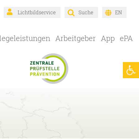
Lichtbildservice
Suche
EN
um
legeleistungen
Arbeitgeber
App
ePA
halt
pringen
Werkzeugl